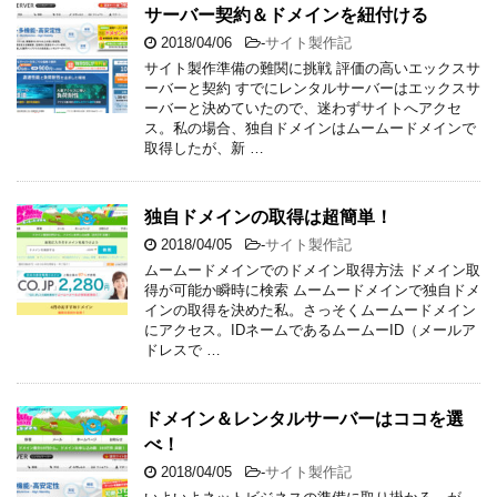
サーバー契約＆ドメインを紐付ける
2018/04/06
-
サイト製作記
サイト製作準備の難関に挑戦 評価の高いエックスサ
ーバーと契約 すでにレンタルサーバーはエックスサ
ーバーと決めていたので、迷わずサイトへアクセ
ス。私の場合、独自ドメインはムームードメインで
取得したが、新 …
独自ドメインの取得は超簡単！
2018/04/05
-
サイト製作記
ムームードメインでのドメイン取得方法 ドメイン取
得が可能か瞬時に検索 ムームードメインで独自ドメ
インの取得を決めた私。さっそくムームードメイン
にアクセス。IDネームであるムームーID（メールア
ドレスで …
ドメイン＆レンタルサーバーはココを選
べ！
2018/04/05
-
サイト製作記